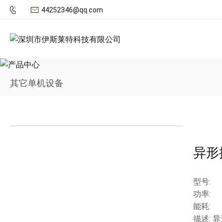
44252346@qq.com
其它单机设备
异形
型号:
功率:
能耗:
描述: 