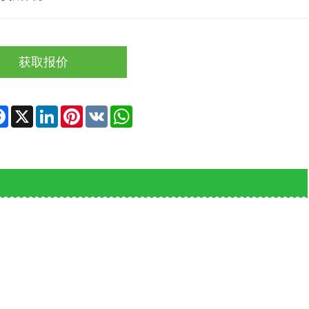
获取报价
re
Facebook
X
LinkedIn
Pinterest
VK
WhatsApp